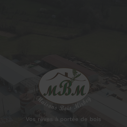
Maisons
Bois Mirbey
Vos rêves à portée de bois